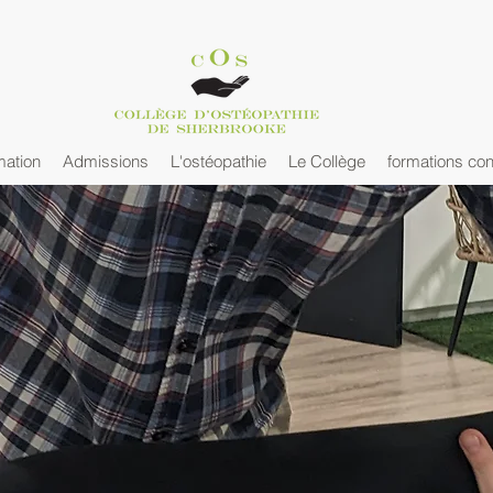
mation
Admissions
L'ostéopathie
Le Collège
formations con