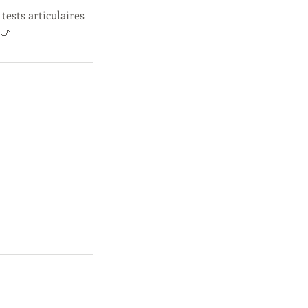
ests articulaires
🦵