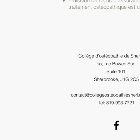
Émission de reçus d'assurance
traitement ostéopathique est 
Collège d'ostéopathie de She
10
, rue Bowen Sud
Suite 101
Sherbrooke, J1G 2C5
contact@collegeosteopathiesher
Tel:
819-993-7721