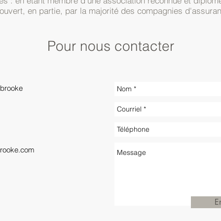
s : en étant membre d'une association reconnue et diplômé
couvert, en partie, par la majorité des compagnies d'assura
Pour nous contacter
rbrooke
brooke.com
E