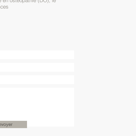
 en ostéopathie (DO), le
nces
nvoyer